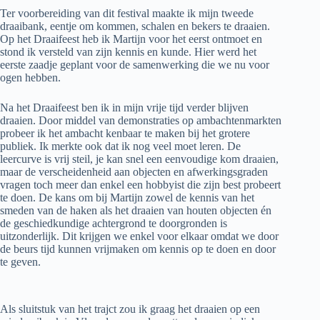
Ter voorbereiding van dit festival maakte ik mijn tweede
draaibank, eentje om kommen, schalen en bekers te draaien.
Op het Draaifeest heb ik Martijn voor het eerst ontmoet en
stond ik versteld van zijn kennis en kunde. Hier werd het
eerste zaadje geplant voor de samenwerking die we nu voor
ogen hebben.
Na het Draaifeest ben ik in mijn vrije tijd verder blijven
draaien. Door middel van demonstraties op ambachtenmarkten
probeer ik het ambacht kenbaar te maken bij het grotere
publiek. Ik merkte ook dat ik nog veel moet leren. De
leercurve is vrij steil, je kan snel een eenvoudige kom draaien,
maar de verscheidenheid aan objecten en afwerkingsgraden
vragen toch meer dan enkel een hobbyist die zijn best probeert
te doen. De kans om bij Martijn zowel de kennis van het
smeden van de haken als het draaien van houten objecten én
de geschiedkundige achtergrond te doorgronden is
uitzonderlijk. Dit krijgen we enkel voor elkaar omdat we door
de beurs tijd kunnen vrijmaken om kennis op te doen en door
te geven.
Als sluitstuk van het trajct zou ik graag het draaien op een