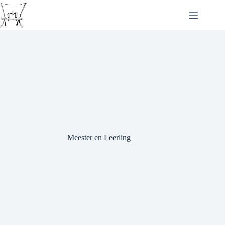
Ga
naar
de
inhoud
Meester en Leerling