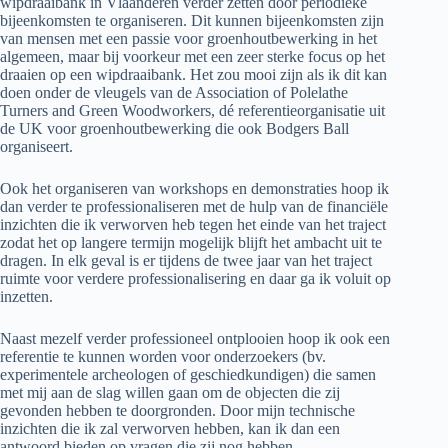
wipdraaibank in Vlaanderen verder zetten door periodieke
bijeenkomsten te organiseren. Dit kunnen bijeenkomsten zijn
van mensen met een passie voor groenhoutbewerking in het
algemeen, maar bij voorkeur met een zeer sterke focus op het
draaien op een wipdraaibank. Het zou mooi zijn als ik dit kan
doen onder de vleugels van de Association of Polelathe
Turners and Green Woodworkers, dé referentieorganisatie uit
de UK voor groenhoutbewerking die ook Bodgers Ball
organiseert.
Ook het organiseren van workshops en demonstraties hoop ik
dan verder te professionaliseren met de hulp van de financiële
inzichten die ik verworven heb tegen het einde van het traject
zodat het op langere termijn mogelijk blijft het ambacht uit te
dragen. In elk geval is er tijdens de twee jaar van het traject
ruimte voor verdere professionalisering en daar ga ik voluit op
inzetten.
Naast mezelf verder professioneel ontplooien hoop ik ook een
referentie te kunnen worden voor onderzoekers (bv.
experimentele archeologen of geschiedkundigen) die samen
met mij aan de slag willen gaan om de objecten die zij
gevonden hebben te doorgronden. Door mijn technische
inzichten die ik zal verworven hebben, kan ik dan een
antwoord bieden op vragen die zij nog hebben.