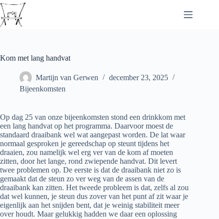
Ga
naar
de
inhoud
Kom met lang handvat
Martijn van Gerwen
december 23, 2025
Bijeenkomsten
Op dag 25 van onze bijeenkomsten stond een drinkkom met
een lang handvat op het programma. Daarvoor moest de
standaard draaibank wel wat aangepast worden. De lat waar
normaal gesproken je gereedschap op steunt tijdens het
draaien, zou namelijk wel erg ver van de kom af moeten
zitten, door het lange, rond zwiepende handvat. Dit levert
twee problemen op. De eerste is dat de draaibank niet zo is
gemaakt dat de steun zo ver weg van de assen van de
draaibank kan zitten. Het tweede probleem is dat, zelfs al zou
dat wel kunnen, je steun dus zover van het punt af zit waar je
eigenlijk aan het snijden bent, dat je weinig stabiliteit meer
over houdt. Maar gelukkig hadden we daar een oplossing