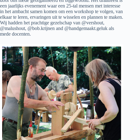
door ons mede georganiseerd en bijgewoond. Het draaifeest is
een jaarlijks evenement waar een 25-tal mensen met interesse
in het ambacht samen komen om een workshop te volgen, van
elkaar te leren, ervaringen uit te wisselen en plannen te maken.
Wij hadden het prachtige gezelschap van @vershout,
@malushout, @bob.krijnen and @handgemaakt.geluk als
mede docenten.